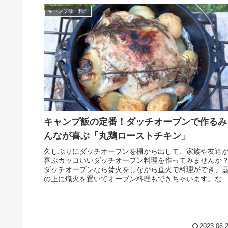
キャンプ飯・料理
キャンプ飯の定番！ダッチオーブンで作るみ
んなが喜ぶ「丸鶏ローストチキン」
久しぶりにダッチオーブンを棚から出して、家族や友達
喜ぶカッコいいダッチオーブン料理を作ってみませんか
ダッチオーブンなら焚火をしながら直火で料理ができ、
の上に熾火を置いてオーブン料理もできちゃいます。な
と言ってもダッチオーブンで作る料理は最高に美味いで
す！！今回は「丸鶏ローストチキン」のキャンプレシピ
ご紹介します。
2023.06.