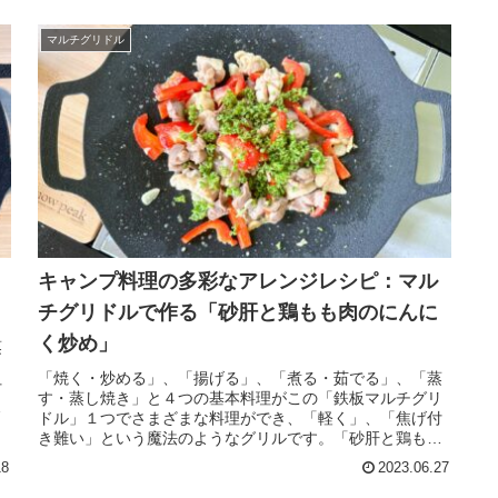
マルチグリドル
キャンプ料理の多彩なアレンジレシピ：マル
チグリドルで作る「砂肝と鶏もも肉のにんに
く炒め」
蒸
リ
「焼く・炒める」、「揚げる」、「煮る・茹でる」、「蒸
付
す・蒸し焼き」と４つの基本料理がこの「鉄板マルチグリ
ル
ドル」１つでさまざまな料理ができ、「軽く」、「焦げ付
ま
き難い」という魔法のようなグリルです。「砂肝と鶏もも
のにんにく炒め」のキャンプレシピをご紹介します。
18
2023.06.27