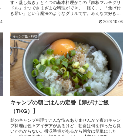
１
す・蒸し焼き」と４つの基本料理がこの「鉄板マルチグリ
心
ドル」１つでさまざまな料理ができ、「軽く」、「焦げ付
シ
き難い」という魔法のようなグリルです。みんな大好き
【すき焼き】キャンプ飯のレシピを紹介します。
24
2023.10.06
キャンプ飯・料理
キャンプの朝ごはんの定番【卵がけご飯
（TKG）】
ン
朝のキャンプ料理でこんな悩みありませんか？夜のキャン
良
プ料理は色々アイデアがあるけど、朝食は何を作ったら良
いかわからない。撤収準備があるから朝食は簡単にした