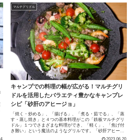
マルチグリドル
キャンプでの料理の幅が広がる！マルチグリ
が
ドルを活用したバラエティ豊かなキャンプレ
？
シピ「砂肝のアヒージョ」
蓋
ん
「焼く・炒める」、「揚げる」、「煮る・茹でる」、「蒸
す・蒸し焼き」と４つの基本料理がこの「鉄板マルチグリ
を
ドル」１つでさまざまな料理ができ、「軽く」、「焦げ付
き難い」という魔法のようなグリルです。「砂肝アヒージ
ョ」のキャンプレシピをご紹介します。
24
2023.06.20