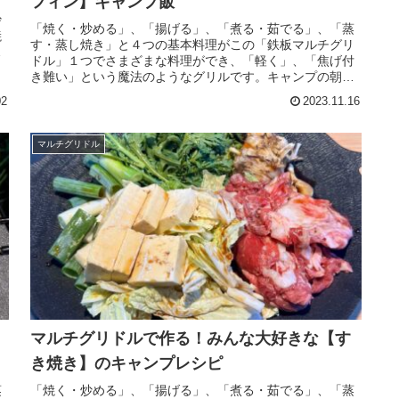
フィン】キャンプ飯
炒
「焼く・炒める」、「揚げる」、「煮る・茹でる」、「蒸
焼
す・蒸し焼き」と４つの基本料理がこの「鉄板マルチグリ
つ
ドル」１つでさまざまな料理ができ、「軽く」、「焦げ付
と
き難い」という魔法のようなグリルです。キャンプの朝ご
はんにぴったりな【ベーコンと目玉焼きのイングリッシュ
02
2023.11.16
マフィン】キャンプ飯のレシピを紹介します。
マルチグリドル
マルチグリドルで作る！みんな大好きな【す
き焼き】のキャンプレシピ
蒸
「焼く・炒める」、「揚げる」、「煮る・茹でる」、「蒸