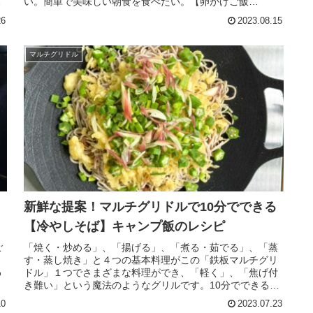
グ
い。簡単で美味しい朝食を食べたい。【卵がけご飯
（TKG）】のキャンプ飯を提案します。
26
2023.08.15
マルチグリドル
新鮮な提案！マルチグリドルで10分でできる
【冷やしそば】キャンプ飯のレシピ
ご
「焼く・炒める」、「揚げる」、「煮る・茹でる」、「蒸
こ
す・蒸し焼き」と４つの基本料理がこの「鉄板マルチグリ
わ
ドル」１つでさまざまな料理ができ、「軽く」、「焦げ付
。
き難い」という魔法のようなグリルです。10分でできる
【冷やしそば】キャンプ飯のレシピを紹介します。
10
2023.07.23