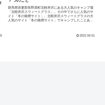
７つのこと
タ
群馬県吾妻郡長野原町北軽井沢にある大人気のキャンプ場
「北軽井沢スウィートグラス」。その中でさらに人気のサ
イト「冬の狼煙サイト」。北軽井沢スウィートグラスの大
り
人気のサイト「冬の狼煙サイト」でキャンプしたことあり
ますか？「人気があって全然予約できなくて・・・」「別
す
にキャンプするならどこのサイトでも一緒でしょ？」と悩
り
んだり、狼煙サイトの利用を迷ったりしていませんか？
30
2022.04.01