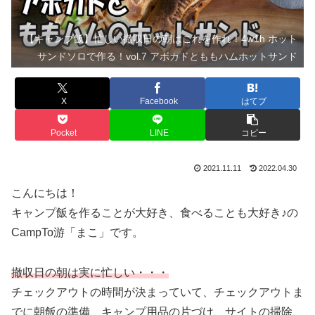
【キャンプ飯】忙しい撤収日の朝はこれを作れ！4w1h ホット
サンドソロで作る！vol.7 アボカドとももハムホットサンド
X
Facebook
はてブ
Pocket
LINE
コピー
2021.11.11
2022.04.30
こんにちは！
キャンプ飯を作ることが大好き、食べることも大好き♪の
CampTo游「まこ」です。
撤収日の朝は実に忙しい・・・
チェックアウトの時間が決まっていて、チェックアウトま
でに朝飯の準備、キャンプ用品の片づけ、サイトの掃除、