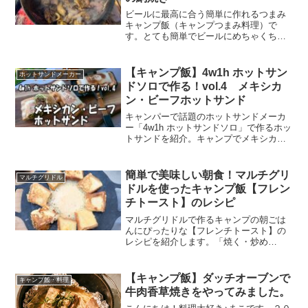
ビールに最高に合う簡単に作れるつまみ
キャンプ飯（キャンプつまみ料理）で
す。とても簡単でビールにめちゃくちゃ
合い、ビールがドンドン進みます。その
キャンプ飯（キャンプつまみ料理）「ビ
ールのつまみに最高に合う！！鶏皮の網
【キャンプ飯】4w1h ホットサン
ホットサンドメーカー
焼き」を紹介します。
ドソロで作る！vol.4 メキシカ
ン・ビーフホットサンド
キャンパーで話題のホットサンドメーカ
ー「4w1h ホットサンドソロ」で作るホッ
トサンドを紹介。キャンプでメキシカン
を味わいませんか？4w1hのホットサンド
ソロで「メキシカン・ビーフホットサン
ド」を作ります。これは本当に美味いで
簡単で美味しい朝食！マルチグリ
マルチグリドル
す。
ドルを使ったキャンプ飯【フレン
チトースト】のレシピ
マルチグリドルで作るキャンプの朝ごは
んにぴったりな【フレンチトースト】の
レシピを紹介します。「焼く・炒め
る」、「揚げる」、「煮る・茹でる」、
「蒸す・蒸し焼き」と４つの基本料理が
この「鉄板マルチグリドル」１つでさま
【キャンプ飯】ダッチオーブンで
キャンプ飯・料理
ざまな料理ができ、「軽く」、「焦げ付
牛肉香草焼きをやってみました。
き難い」という魔法のようなグリルで
す。