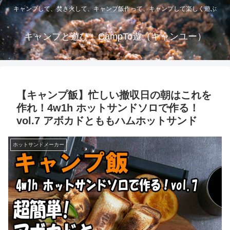
キャンプして、焚き火して、キャンプ飯作って、キャンプして楽しく遊ぶ
キャンプと遊び CampTo遊（キャンユー）
【キャンプ飯】忙しい撤収日の朝はこれを
作れ！4w1h ホットサンドソロで作る！
vol.7 アボカドとももハムホットサンド
ホットサンドメーカー