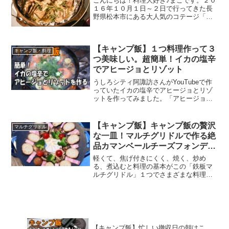
こんにちは！料理大好き♪まこです。２０
１６年１０月１日～２日で行ってきた長
野県松本市にある大人気のコテージ「森
の小さなリゾート村 桜清水コテージ」で
ダッチオーブンを使ったキャンプ飯のレ
シピをご紹介します。キャンプに行った
【キャンプ飯】１つ料理作って３
らダッチオーブンで料...
キャンプ飯・料理
つ美味しい。超簡単！イカの塩辛
でアヒージョとリゾット
うしろシティ阿諏訪さんがYouTubeで作
っていたイカの塩辛でアヒージョとリゾ
ットを作ってみました。「アヒージョを
満喫」「アヒージョのオリーブオイルに
フランスパンを付けて食べ」、「リゾッ
トで締める」という１つから３つの料理
【キャンプ飯】キャンプ飯の贅沢
マルチグリドル
が楽しめ、３つ美味しいキャンプ飯で
な一皿！マルチグリドルで作る絶
す。
品カマンベールチーズフォンデ
ュ マルチグリドルで作ろう
軽くて、焦げ付きにくく、焼く、炒め
vol.01
る、煮込むと料理の基本がこの「鉄板マ
ルチグリドル」１つでさまざまな料理が
できてしまう魔法のようなグリルです。
この「鉄板マルチグリドル」を使ったキ
ャンプ料理「マルチグリドルで作る絶品
カマンベールチーズフォンデュ」のレシ
ピをご紹介します。
【キャンプ飯】忙しい撤収日の朝はこ