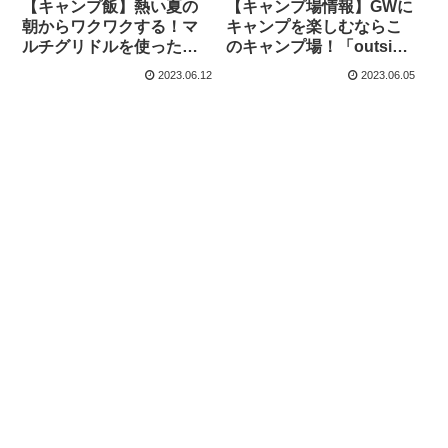
【キャンプ飯】熱い夏の
【キャンプ場情報】GWに
朝からワクワクする！マ
キャンプを楽しむならこ
ルチグリドルを使った超
のキャンプ場！「outside
簡単なサラダうどん マ
Base (アウトサイドベー
2023.06.12
2023.06.05
ルチグリドルで作ろう
ス)」(群馬県北軽井沢)
vol.03