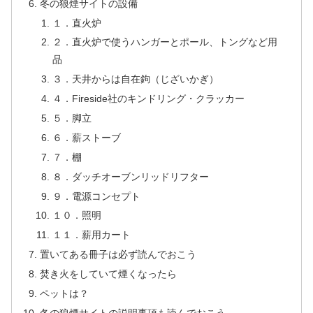
冬の狼煙サイトの設備
１．直火炉
２．直火炉で使うハンガーとポール、トングなど用
品
３．天井からは自在鉤（じざいかぎ）
４．Fireside社のキンドリング・クラッカー
５．脚立
６．薪ストーブ
７．棚
８．ダッチオーブンリッドリフター
９．電源コンセプト
１０．照明
１１．薪用カート
置いてある冊子は必ず読んでおこう
焚き火をしていて煙くなったら
ペットは？
冬の狼煙サイトの説明事項も読んでおこう