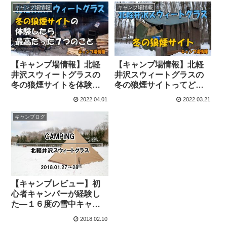
キャンプ場情報
キャンプ場情報
【キャンプ場情報】北軽
【キャンプ場情報】北軽
井沢スウィートグラスの
井沢スウィートグラスの
冬の狼煙サイトを体験し
冬の狼煙サイトってどん
たら最高だった７つのこ
なサイト？(群馬県吾妻郡
2022.04.01
2022.03.21
と
長野原町北軽井沢)
キャンプログ
【キャンプレビュー】初
心者キャンパーが経験し
た―１６度の雪中キャン
プ
2018.02.10