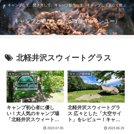
キャンプして、焚き火して、キャンプ飯作って、キャンプして楽しく遊ぶ
キャンプと遊び CampTo遊（キャンユー）
北軽井沢スウィートグラス
キャンプ場情報
キャンプ場情報
キャンプ初心者に優し
北軽井沢スウィートグラ
い！大人気のキャンプ場
ス 広々とした「大空サイ
「北軽井沢スウィートグ
ト」をレビュー！キャン
ラス」をご紹介 (群馬県北
プ好き必見 (群馬県北軽井
2023.07.05
2023.06.29
軽井沢)
沢)