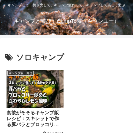
キャンプして、焚き火して、キャンプ飯作って、キャンプして楽しく遊ぶ
キャンプと遊び CampTo遊（キャンユー）
ソロキャンプ
キャンプ飯・料理
食欲がそそるキャンプ飯
レシピ：スキレットで作
る豚バラとブロッコリー
炒めとさわやかレモン風
2021.08.24